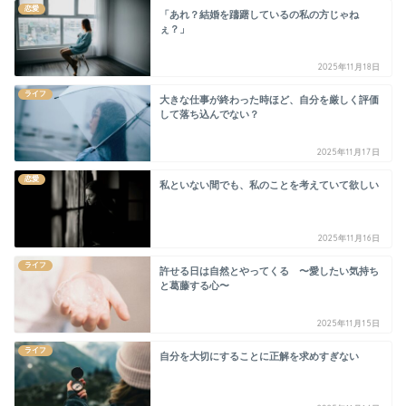
恋愛
「あれ？結婚を躊躇しているの私の方じゃね
ぇ？」
2025年11月18日
ライフ
大きな仕事が終わった時ほど、自分を厳しく評価
して落ち込んでない？
2025年11月17日
恋愛
私といない間でも、私のことを考えていて欲しい
2025年11月16日
ライフ
許せる日は自然とやってくる 〜愛したい気持ち
と葛藤する心〜
2025年11月15日
ライフ
自分を大切にすることに正解を求めすぎない