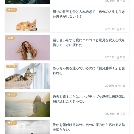
2025年11月14日
ライフ
周りの意見を受け入れ過ぎて、自分の人生を生き
た感覚がしない！？
2025年11月13日
恋愛
話し合いをする度にコロコロと意見を変える彼を
信じることに疲れた
2025年11月12日
ライフ
めっちゃ気を遣っているのに「自分勝手！」と言
われる
2025年11月11日
ライフ
過去を癒すことは、ネガティヴな感情に無防備に
飛び込むことじゃない
2025年11月10日
ライフ
誰かを傷付ける以外に自分の痛みから逃れる方法
を知らない。