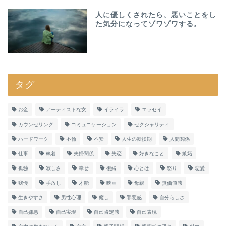
人に優しくされたら、悪いことをし
た気分になってゾワゾワする。
タグ
お金
アーティストな女
イライラ
エッセイ
カウンセリング
コミュニケーション
セクシャリティ
ハードワーク
不倫
不安
人生の転換期
人間関係
仕事
執着
夫婦関係
失恋
好きなこと
嫉妬
孤独
寂しさ
幸せ
復縁
心とは
怒り
恋愛
我慢
手放し
才能
映画
母親
無価値感
生きやすさ
男性心理
癒し
罪悪感
自分らしさ
自己嫌悪
自己実現
自己肯定感
自己表現