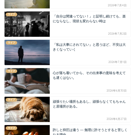
2026年7月4日
ライフ
「自分は間違ってない！」と証明し続けても、楽
にならなし、現状も変わらない時は
2026年7月2日
ライフ
「私は大事にされてない」と思うほど、不安は大
きくなっていく
2026年7月1日
ライフ
心が落ち着いてから、その出来事の意味を考えて
も遅くはない。
2026年6月30日
ライフ
頑張りたい場所もあるし、頑張らなくてもちゃん
と居場所がある。
2026年6月27日
ライフ
許しと抑圧は違う ― 無理に許そうとすると苦しく
なる理由