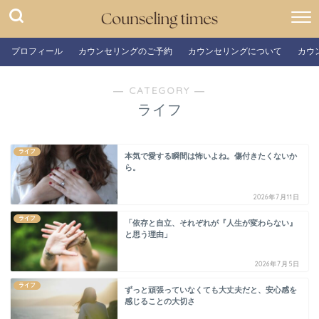
プロフィール
カウンセリングのご予約
カウンセリングについて
カウ
― CATEGORY ―
ライフ
ライフ
本気で愛する瞬間は怖いよね。傷付きたくないか
ら。
2026年7月11日
ライフ
「依存と自立、それぞれが『人生が変わらない』
と思う理由」
2026年7月5日
ライフ
ずっと頑張っていなくても大丈夫だと、安心感を
感じることの大切さ