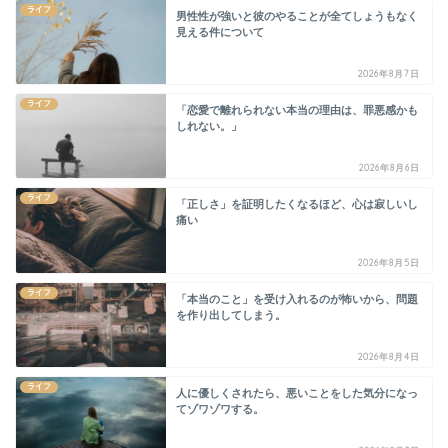
ライフ
男性性が強いと彼のやることが全てしょうもなく
見える件について
2026年8月7日
ライフ
「恋愛で離れられない本当の理由は、罪悪感かも
しれない。」
2026年8月6日
ライフ
「正しさ」を証明したくなるほど、心は寂しいし
痛い
2026年8月5日
ライフ
「本当のこと」を受け入れるのが怖いから、問題
を作り出してしまう。
2026年8月4日
ライフ
人に優しくされたら、悪いことをした気分になっ
てゾワゾワする。