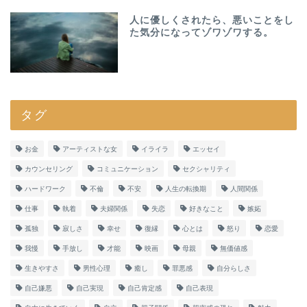
人に優しくされたら、悪いことをし
た気分になってゾワゾワする。
タグ
お金
アーティストな女
イライラ
エッセイ
カウンセリング
コミュニケーション
セクシャリティ
ハードワーク
不倫
不安
人生の転換期
人間関係
仕事
執着
夫婦関係
失恋
好きなこと
嫉妬
孤独
寂しさ
幸せ
復縁
心とは
怒り
恋愛
我慢
手放し
才能
映画
母親
無価値感
生きやすさ
男性心理
癒し
罪悪感
自分らしさ
自己嫌悪
自己実現
自己肯定感
自己表現