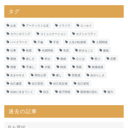
タグ
お金
アーティストな女
イライラ
エッセイ
カウンセリング
コミュニケーション
セクシャリティ
ハードワーク
不倫
不安
人生の転換期
人間関係
仕事
執着
夫婦関係
失恋
好きなこと
嫉妬
孤独
寂しさ
幸せ
復縁
心とは
怒り
恋愛
我慢
手放し
才能
映画
母親
無価値感
生きやすさ
男性心理
癒し
罪悪感
自分らしさ
自己嫌悪
自己実現
自己肯定感
自己表現
自由に生きていく
自立
親子関係
親密感の恐れ
魅力
過去の記事