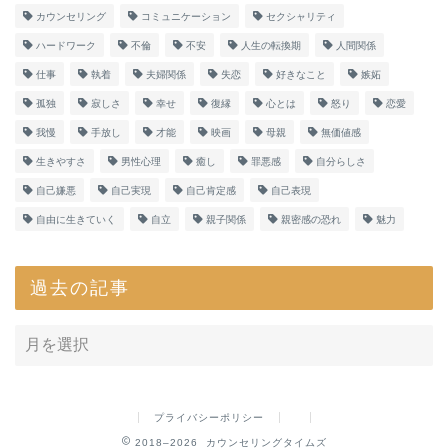
カウンセリング
コミュニケーション
セクシャリティ
ハードワーク
不倫
不安
人生の転換期
人間関係
仕事
執着
夫婦関係
失恋
好きなこと
嫉妬
孤独
寂しさ
幸せ
復縁
心とは
怒り
恋愛
我慢
手放し
才能
映画
母親
無価値感
生きやすさ
男性心理
癒し
罪悪感
自分らしさ
自己嫌悪
自己実現
自己肯定感
自己表現
自由に生きていく
自立
親子関係
親密感の恐れ
魅力
過去の記事
プライバシーポリシー
2018–2026 カウンセリングタイムズ