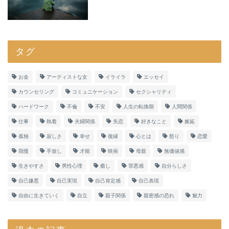
タグ
お金
アーティストな女
イライラ
エッセイ
カウンセリング
コミュニケーション
セクシャリティ
ハードワーク
不倫
不安
人生の転換期
人間関係
仕事
執着
夫婦関係
失恋
好きなこと
嫉妬
孤独
寂しさ
幸せ
復縁
心とは
怒り
恋愛
我慢
手放し
才能
映画
母親
無価値感
生きやすさ
男性心理
癒し
罪悪感
自分らしさ
自己嫌悪
自己実現
自己肯定感
自己表現
自由に生きていく
自立
親子関係
親密感の恐れ
魅力