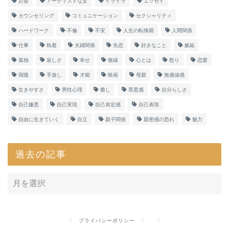
お金
アーティストな女
イライラ
エッセイ
カウンセリング
コミュニケーション
セクシャリティ
ハードワーク
不倫
不安
人生の転換期
人間関係
仕事
執着
夫婦関係
失恋
好きなこと
嫉妬
孤独
寂しさ
幸せ
復縁
心とは
怒り
恋愛
我慢
手放し
才能
映画
母親
無価値感
生きやすさ
男性心理
癒し
罪悪感
自分らしさ
自己嫌悪
自己実現
自己肯定感
自己表現
自由に生きていく
自立
親子関係
親密感の恐れ
魅力
過去の記事
プライバシーポリシー