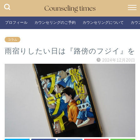
プロフィール
カウンセリングのご予約
カウンセリングについて
カウ
コラム
雨宿りしたい日は『路傍のフジイ』を
2024年12月20日