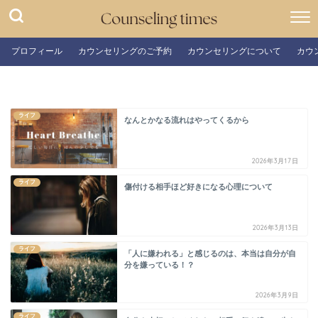
プロフィール
カウンセリングのご予約
カウンセリングについて
カウ
ライフ
なんとかなる流れはやってくるから
2026年3月17日
ライフ
傷付ける相手ほど好きになる心理について
2026年3月13日
ライフ
「人に嫌われる」と感じるのは、本当は自分が自
分を嫌っている！？
2026年3月9日
ライフ