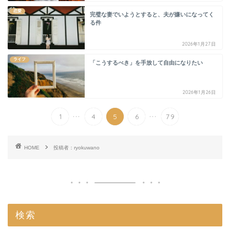
恋愛
完璧な妻でいようとすると、夫が嫌いになってく
る件
2026年1月27日
ライフ
「こうするべき」を手放して自由になりたい
2026年1月26日
...
...
1
4
5
6
79
HOME
投稿者：ryokuwano
検索