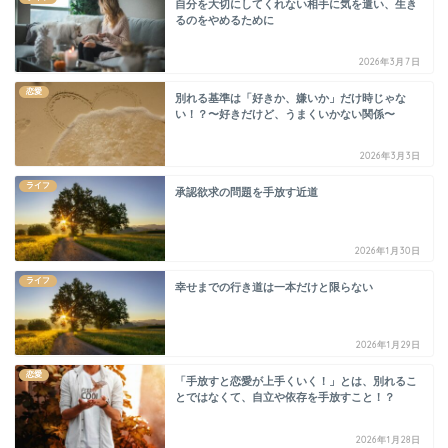
自分を大切にしてくれない相手に気を遣い、生き
るのをやめるために
2026年3月7日
恋愛
別れる基準は「好きか、嫌いか」だけ時じゃな
い！？〜好きだけど、うまくいかない関係〜
2026年3月3日
ライフ
承認欲求の問題を手放す近道
2026年1月30日
ライフ
幸せまでの行き道は一本だけと限らない
2026年1月29日
恋愛
「手放すと恋愛が上手くいく！」とは、別れるこ
とではなくて、自立や依存を手放すこと！？
2026年1月28日