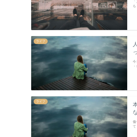
「
も
ライフ
今
・
ライフ
傷
て