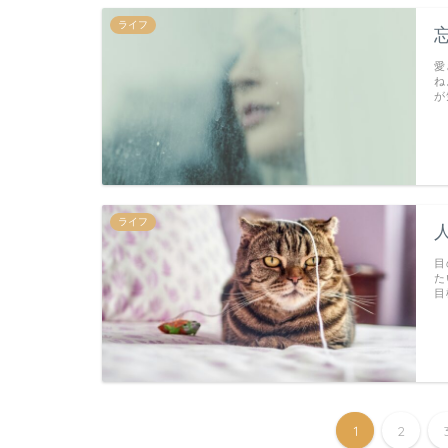
ライフ
愛
ね
が
ライフ
目
た
目
1
2