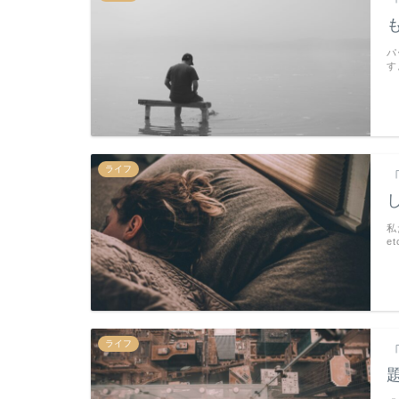
パ
す
ライフ
私
e
ライフ