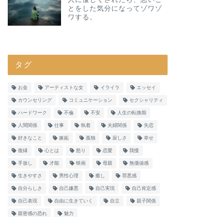
とをした気分になってゾワゾ
ワする。
タグ
お金
アーティストな女
イライラ
エッセイ
カウンセリング
コミュニケーション
セクシャリティ
ハードワーク
不倫
不安
人生の転換期
人間関係
仕事
執着
夫婦関係
失恋
好きなこと
嫉妬
孤独
寂しさ
幸せ
復縁
心とは
怒り
恋愛
我慢
手放し
才能
映画
母親
無価値感
生きやすさ
男性心理
癒し
罪悪感
自分らしさ
自己嫌悪
自己実現
自己肯定感
自己表現
自由に生きていく
自立
親子関係
親密感の恐れ
魅力