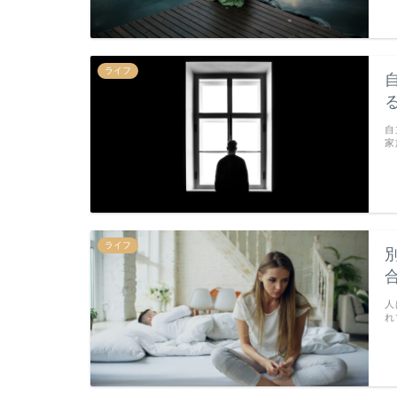
ライフ
自
家
ライフ
人
れ