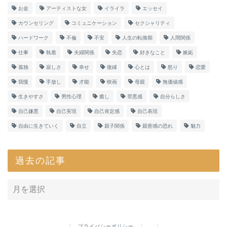
お金
アーティストな女
イライラ
エッセイ
カウンセリング
コミュニケーション
セクシャリティ
ハードワーク
不倫
不安
人生の転換期
人間関係
仕事
執着
夫婦関係
失恋
好きなこと
嫉妬
孤独
寂しさ
幸せ
復縁
心とは
怒り
恋愛
我慢
手放し
才能
映画
母親
無価値感
生きやすさ
男性心理
癒し
罪悪感
自分らしさ
自己嫌悪
自己実現
自己肯定感
自己表現
自由に生きていく
自立
親子関係
親密感の恐れ
魅力
過去の記事
プライバシーポリシー