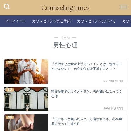
プロフィール
カウンセリングのご予約
カウンセリングについて
カウ
― TAG ―
男性心理
恋愛
「手放すと恋愛が上手くいく！」とは、別れるこ
とではなくて、自立や依存を手放すこと！？
2026年1月28日
恋愛
完璧な妻でいようとすると、夫が嫌いになってく
る件
2026年1月27日
恋愛
「夫にもっと頼ったら？」と言われても、心が窮
屈になってしまう件