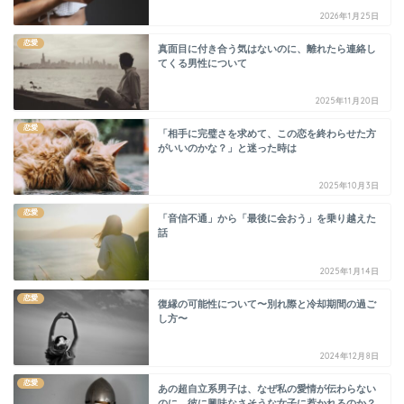
2026年1月25日
恋愛
真面目に付き合う気はないのに、離れたら連絡し
てくる男性について
2025年11月20日
恋愛
「相手に完璧さを求めて、この恋を終わらせた方
がいいのかな？」と迷った時は
2025年10月3日
恋愛
「音信不通」から「最後に会おう」を乗り越えた
話
2025年1月14日
恋愛
復縁の可能性について〜別れ際と冷却期間の過ご
し方〜
2024年12月8日
恋愛
あの超自立系男子は、なぜ私の愛情が伝わらない
のに、彼に興味なさそうな女子に惹かれるのか？