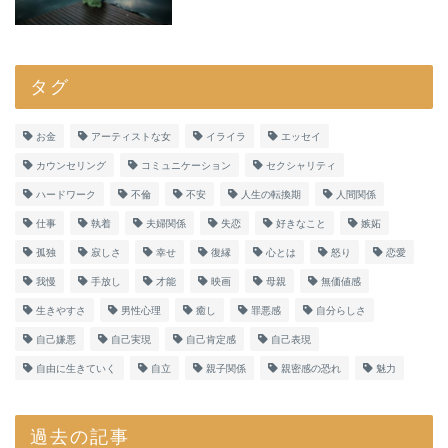
タグ
お金
アーティストな女
イライラ
エッセイ
カウンセリング
コミュニケーション
セクシャリティ
ハードワーク
不倫
不安
人生の転換期
人間関係
仕事
執着
夫婦関係
失恋
好きなこと
嫉妬
孤独
寂しさ
幸せ
復縁
心とは
怒り
恋愛
我慢
手放し
才能
映画
母親
無価値感
生きやすさ
男性心理
癒し
罪悪感
自分らしさ
自己嫌悪
自己実現
自己肯定感
自己表現
自由に生きていく
自立
親子関係
親密感の恐れ
魅力
過去の記事