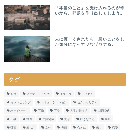
「本当のこと」を受け入れるのが怖
いから、問題を作り出してしまう。
人に優しくされたら、悪いことをし
た気分になってゾワゾワする。
タグ
お金
アーティストな女
イライラ
エッセイ
カウンセリング
コミュニケーション
セクシャリティ
ハードワーク
不倫
不安
人生の転換期
人間関係
仕事
執着
夫婦関係
失恋
好きなこと
嫉妬
孤独
寂しさ
幸せ
復縁
心とは
怒り
恋愛