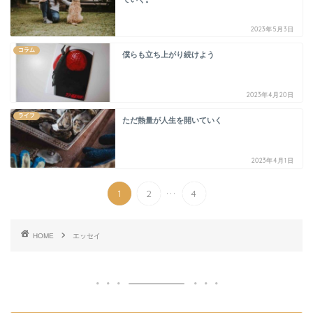
2023年5月3日
コラム
僕らも立ち上がり続けよう
2023年4月20日
ライフ
ただ熱量が人生を開いていく
2023年4月1日
...
1
2
4
HOME
エッセイ