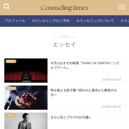
プロフィール
カウンセリングのご予約
カウンセリングについて
カウ
― TAG ―
エッセイ
コラム
今月のおすすめ映画『SONG OF EARTH/ソング
オブアース』
2024年10月3日
ライフ
時を超える処方箋〜囚われた過去から解放され
る〜
2023年10月4日
コラム
きかん坊とブログのお引越し