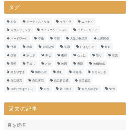
タグ
お金
アーティストな女
イライラ
エッセイ
カウンセリング
コミュニケーション
セクシャリティ
ハードワーク
不倫
不安
人生の転換期
人間関係
仕事
執着
夫婦関係
失恋
好きなこと
嫉妬
孤独
寂しさ
幸せ
復縁
心とは
怒り
恋愛
我慢
手放し
才能
映画
母親
無価値感
生きやすさ
男性心理
癒し
罪悪感
自分らしさ
自己嫌悪
自己実現
自己肯定感
自己表現
自由に生きていく
自立
親子関係
親密感の恐れ
魅力
過去の記事