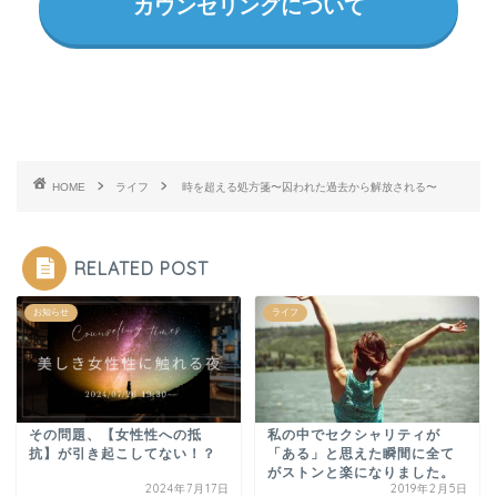
カウンセリングについて
HOME
ライフ
時を超える処方箋〜囚われた過去から解放される〜
RELATED POST
お知らせ
ライフ
その問題、【女性性への抵
私の中でセクシャリティが
抗】が引き起こしてない！？
「ある」と思えた瞬間に全て
がストンと楽になりました。
2024年7月17日
2019年2月5日