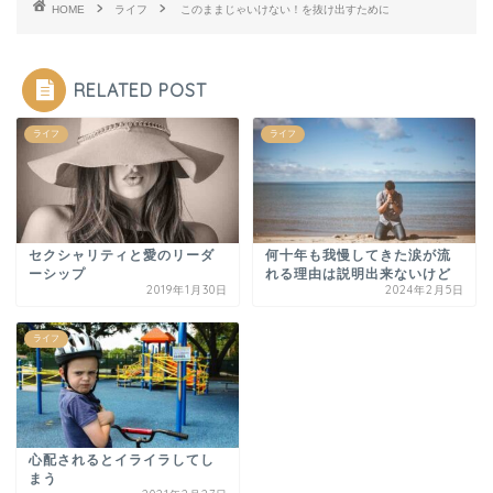
HOME
ライフ
このままじゃいけない！を抜け出すために
RELATED POST
ライフ
ライフ
セクシャリティと愛のリーダ
何十年も我慢してきた涙が流
ーシップ
れる理由は説明出来ないけど
2019年1月30日
2024年2月5日
ライフ
心配されるとイライラしてし
まう