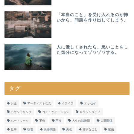
「本当のこと」を受け入れるのが怖
いから、問題を作り出してしまう。
人に優しくされたら、悪いことをし
た気分になってゾワゾワする。
タグ
お金
アーティストな女
イライラ
エッセイ
カウンセリング
コミュニケーション
セクシャリティ
ハードワーク
不倫
不安
人生の転換期
人間関係
仕事
執着
夫婦関係
失恋
好きなこと
嫉妬