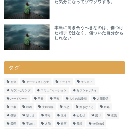
た気分になってゾワゾワする。
本当に向き合うべきなのは、傷つけ
た相手ではなく、傷ついた自分かも
しれない
タグ
お金
アーティストな女
イライラ
エッセイ
カウンセリング
コミュニケーション
セクシャリティ
ハードワーク
不倫
不安
人生の転換期
人間関係
仕事
執着
夫婦関係
失恋
好きなこと
嫉妬
孤独
寂しさ
幸せ
復縁
心とは
怒り
恋愛
我慢
手放し
才能
映画
母親
無価値感