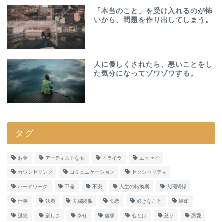
「本当のこと」を受け入れるのが怖
いから、問題を作り出してしまう。
人に優しくされたら、悪いことをし
た気分になってゾワゾワする。
タグ
お金
アーティストな女
イライラ
エッセイ
カウンセリング
コミュニケーション
セクシャリティ
ハードワーク
不倫
不安
人生の転換期
人間関係
仕事
執着
夫婦関係
失恋
好きなこと
嫉妬
孤独
寂しさ
幸せ
復縁
心とは
怒り
恋愛