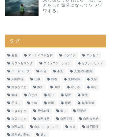
とをした気分になってゾワゾ
ワする。
タグ
お金
アーティストな女
イライラ
エッセイ
カウンセリング
コミュニケーション
セクシャリティ
ハードワーク
不倫
不安
人生の転換期
人間関係
仕事
執着
夫婦関係
失恋
好きなこと
嫉妬
孤独
寂しさ
幸せ
復縁
心とは
怒り
恋愛
我慢
手放し
才能
映画
母親
無価値感
生きやすさ
男性心理
癒し
罪悪感
自分らしさ
自己嫌悪
自己実現
自己肯定感
自己表現
自由に生きていく
自立
親子関係
親密感の恐れ
魅力