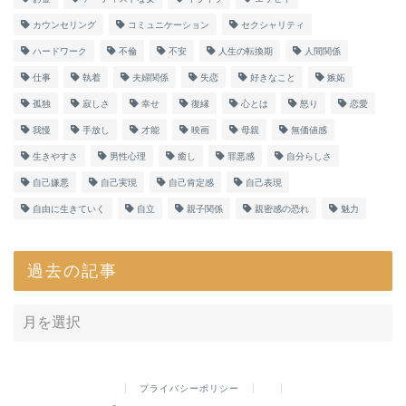
カウンセリング
コミュニケーション
セクシャリティ
ハードワーク
不倫
不安
人生の転換期
人間関係
仕事
執着
夫婦関係
失恋
好きなこと
嫉妬
孤独
寂しさ
幸せ
復縁
心とは
怒り
恋愛
我慢
手放し
才能
映画
母親
無価値感
生きやすさ
男性心理
癒し
罪悪感
自分らしさ
自己嫌悪
自己実現
自己肯定感
自己表現
自由に生きていく
自立
親子関係
親密感の恐れ
魅力
過去の記事
プライバシーポリシー