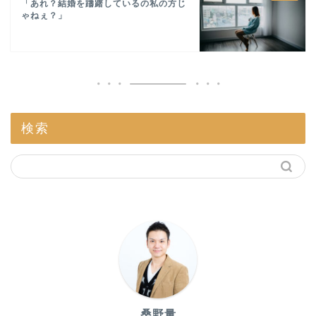
「あれ？結婚を躊躇しているの私の方じ
ゃねぇ？」
検索
桑野量