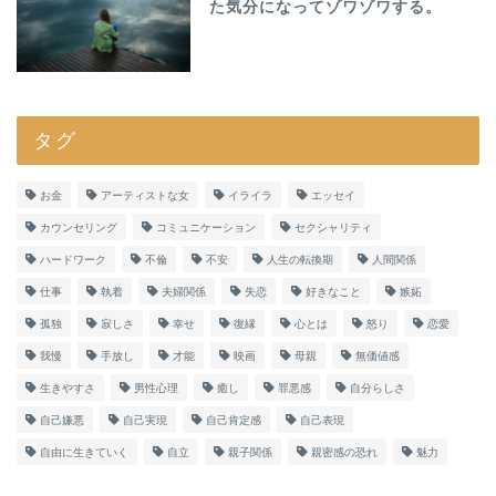
た気分になってゾワゾワする。
タグ
お金
アーティストな女
イライラ
エッセイ
カウンセリング
コミュニケーション
セクシャリティ
ハードワーク
不倫
不安
人生の転換期
人間関係
仕事
執着
夫婦関係
失恋
好きなこと
嫉妬
孤独
寂しさ
幸せ
復縁
心とは
怒り
恋愛
我慢
手放し
才能
映画
母親
無価値感
生きやすさ
男性心理
癒し
罪悪感
自分らしさ
自己嫌悪
自己実現
自己肯定感
自己表現
自由に生きていく
自立
親子関係
親密感の恐れ
魅力