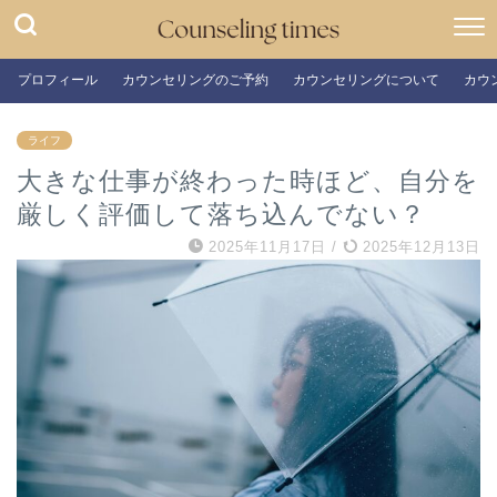
プロフィール
カウンセリングのご予約
カウンセリングについて
カウ
ライフ
大きな仕事が終わった時ほど、自分を
厳しく評価して落ち込んでない？
2025年11月17日
/
2025年12月13日