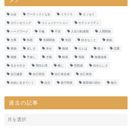
お金
アーティストな女
イライラ
エッセイ
カウンセリング
コミュニケーション
セクシャリティ
ハードワーク
不倫
不安
人生の転換期
人間関係
仕事
執着
夫婦関係
失恋
好きなこと
嫉妬
孤独
寂しさ
幸せ
復縁
心とは
怒り
恋愛
我慢
手放し
才能
映画
母親
無価値感
生きやすさ
男性心理
癒し
罪悪感
自分らしさ
自己嫌悪
自己実現
自己肯定感
自己表現
自由に生きていく
自立
親子関係
親密感の恐れ
魅力
過去の記事