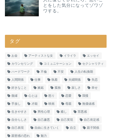
とをした気分になってゾワゾ
ワする。
タグ
お金
アーティストな女
イライラ
エッセイ
カウンセリング
コミュニケーション
セクシャリティ
ハードワーク
不倫
不安
人生の転換期
人間関係
仕事
執着
夫婦関係
失恋
好きなこと
嫉妬
孤独
寂しさ
幸せ
復縁
心とは
怒り
恋愛
我慢
手放し
才能
映画
母親
無価値感
生きやすさ
男性心理
癒し
罪悪感
自分らしさ
自己嫌悪
自己実現
自己肯定感
自己表現
自由に生きていく
自立
親子関係
親密感の恐れ
魅力