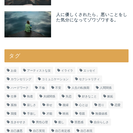
人に優しくされたら、悪いことをし
た気分になってゾワゾワする。
タグ
お金
アーティストな女
イライラ
エッセイ
カウンセリング
コミュニケーション
セクシャリティ
ハードワーク
不倫
不安
人生の転換期
人間関係
仕事
執着
夫婦関係
失恋
好きなこと
嫉妬
孤独
寂しさ
幸せ
復縁
心とは
怒り
恋愛
我慢
手放し
才能
映画
母親
無価値感
生きやすさ
男性心理
癒し
罪悪感
自分らしさ
自己嫌悪
自己実現
自己肯定感
自己表現