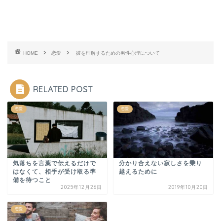
HOME
恋愛
彼を理解するための男性心理について
RELATED POST
恋愛
恋愛
気落ちを言葉で伝えるだけで
分かり合えない寂しさを乗り
はなくて、相手が受け取る準
越えるために
備を待つこと
2025年12月26日
2019年10月20日
恋愛