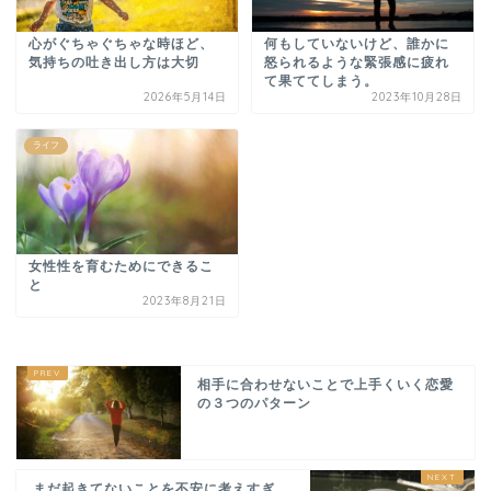
心がぐちゃぐちゃな時ほど、
何もしていないけど、誰かに
気持ちの吐き出し方は大切
怒られるような緊張感に疲れ
て果ててしまう。
2026年5月14日
2023年10月28日
ライフ
女性性を育むためにできるこ
と
2023年8月21日
相手に合わせないことで上手くいく恋愛
の３つのパターン
まだ起きてないことを不安に考えすぎ