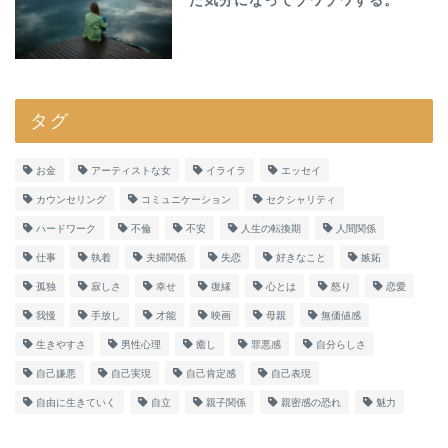
た気分になってゾワゾワする。
タグ
お金
アーティストな女
イライラ
エッセイ
カウンセリング
コミュニケーション
セクシャリティ
ハードワーク
不倫
不安
人生の転換期
人間関係
仕事
執着
夫婦関係
失恋
好きなこと
嫉妬
孤独
寂しさ
幸せ
復縁
心とは
怒り
恋愛
我慢
手放し
才能
映画
母親
無価値感
生きやすさ
男性心理
癒し
罪悪感
自分らしさ
自己嫌悪
自己実現
自己肯定感
自己表現
自由に生きていく
自立
親子関係
親密感の恐れ
魅力