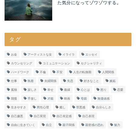
た気分になってゾワゾワする。
タグ
お金
アーティストな女
イライラ
エッセイ
カウンセリング
コミュニケーション
セクシャリティ
ハードワーク
不倫
不安
人生の転換期
人間関係
仕事
執着
夫婦関係
失恋
好きなこと
嫉妬
孤独
寂しさ
幸せ
復縁
心とは
怒り
恋愛
我慢
手放し
才能
映画
母親
無価値感
生きやすさ
男性心理
癒し
罪悪感
自分らしさ
自己嫌悪
自己実現
自己肯定感
自己表現
自由に生きていく
自立
親子関係
親密感の恐れ
魅力