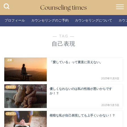
プロフィール
カウンセリングのご予約
カウンセリングについて
カウ
― TAG ―
自己表現
恋愛
「愛している」って素直に言えない。
2023年11月9日
ライフ
優しくなれないのは私の性格が悪いからです
か！？
2023年5月5日
ライフ
根暗な私が自己表現しても上手くいかない！？