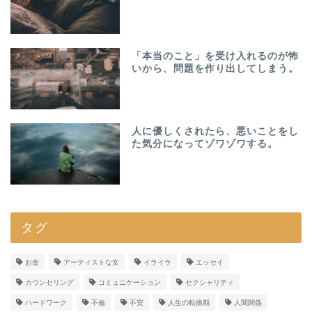
「本当のこと」を受け入れるのが怖
いから、問題を作り出してしまう。
人に優しくされたら、悪いことをし
た気分になってゾワゾワする。
タグ
お金
アーティストな女
イライラ
エッセイ
カウンセリング
コミュニケーション
セクシャリティ
ハードワーク
不倫
不安
人生の転換期
人間関係