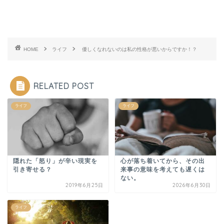
HOME
ライフ
優しくなれないのは私の性格が悪いからですか！？
RELATED POST
ライフ
ライフ
隠れた「怒り」が辛い現実を
心が落ち着いてから、その出
引き寄せる？
来事の意味を考えても遅くは
ない。
2019年6月25日
2026年6月30日
ライフ