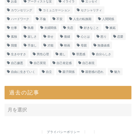
お金
アーティストな女
イライラ
エッセイ
カウンセリング
コミュニケーション
セクシャリティ
ハードワーク
不倫
不安
人生の転換期
人間関係
仕事
執着
夫婦関係
失恋
好きなこと
嫉妬
孤独
寂しさ
幸せ
復縁
心とは
怒り
恋愛
我慢
手放し
才能
映画
母親
無価値感
生きやすさ
男性心理
癒し
罪悪感
自分らしさ
自己嫌悪
自己実現
自己肯定感
自己表現
自由に生きていく
自立
親子関係
親密感の恐れ
魅力
過去の記事
プライバシーポリシー