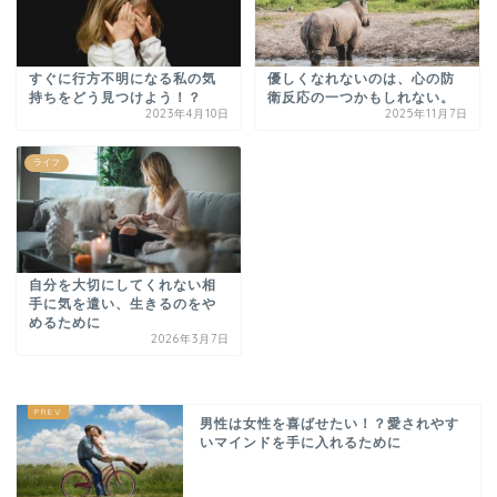
すぐに行方不明になる私の気
優しくなれないのは、心の防
持ちをどう見つけよう！？
衛反応の一つかもしれない。
2023年4月10日
2025年11月7日
ライフ
自分を大切にしてくれない相
手に気を遣い、生きるのをや
めるために
2026年3月7日
男性は女性を喜ばせたい！？愛されやす
いマインドを手に入れるために