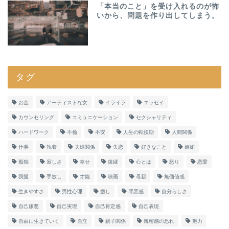
「本当のこと」を受け入れるのが怖
いから、問題を作り出してしまう。
タグ
お金
アーティストな女
イライラ
エッセイ
カウンセリング
コミュニケーション
セクシャリティ
ハードワーク
不倫
不安
人生の転換期
人間関係
仕事
執着
夫婦関係
失恋
好きなこと
嫉妬
孤独
寂しさ
幸せ
復縁
心とは
怒り
恋愛
我慢
手放し
才能
映画
母親
無価値感
生きやすさ
男性心理
癒し
罪悪感
自分らしさ
自己嫌悪
自己実現
自己肯定感
自己表現
自由に生きていく
自立
親子関係
親密感の恐れ
魅力