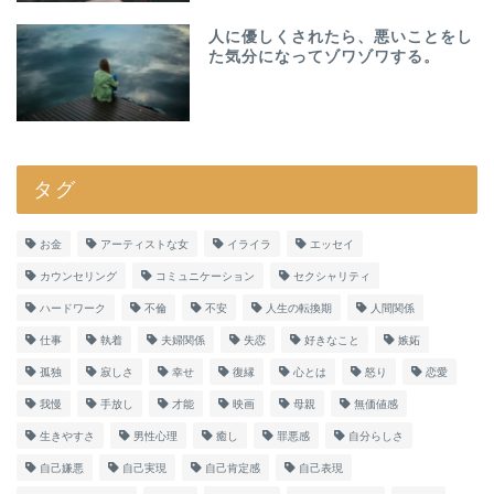
人に優しくされたら、悪いことをし
た気分になってゾワゾワする。
タグ
お金
アーティストな女
イライラ
エッセイ
カウンセリング
コミュニケーション
セクシャリティ
ハードワーク
不倫
不安
人生の転換期
人間関係
仕事
執着
夫婦関係
失恋
好きなこと
嫉妬
孤独
寂しさ
幸せ
復縁
心とは
怒り
恋愛
我慢
手放し
才能
映画
母親
無価値感
生きやすさ
男性心理
癒し
罪悪感
自分らしさ
自己嫌悪
自己実現
自己肯定感
自己表現