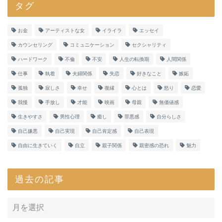
タグ
お金
アーティストな女
イライラ
エッセイ
カウンセリング
コミュニケーション
セクシャリティ
ハードワーク
不倫
不安
人生の転換期
人間関係
仕事
執着
夫婦関係
失恋
好きなこと
嫉妬
孤独
寂しさ
幸せ
復縁
心とは
怒り
恋愛
我慢
手放し
才能
映画
母親
無価値感
生きやすさ
男性心理
癒し
罪悪感
自分らしさ
自己嫌悪
自己実現
自己肯定感
自己表現
自由に生きていく
自立
親子関係
親密感の恐れ
魅力
過去の記事