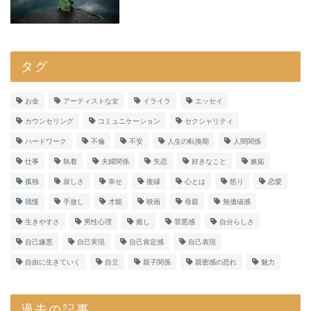
タグ
お金
アーティストな女
イライラ
エッセイ
カウンセリング
コミュニケーション
セクシャリティ
ハードワーク
不倫
不安
人生の転換期
人間関係
仕事
執着
夫婦関係
失恋
好きなこと
嫉妬
孤独
寂しさ
幸せ
復縁
心とは
怒り
恋愛
我慢
手放し
才能
映画
母親
無価値感
生きやすさ
男性心理
癒し
罪悪感
自分らしさ
自己嫌悪
自己実現
自己肯定感
自己表現
自由に生きていく
自立
親子関係
親密感の恐れ
魅力
過去の記事