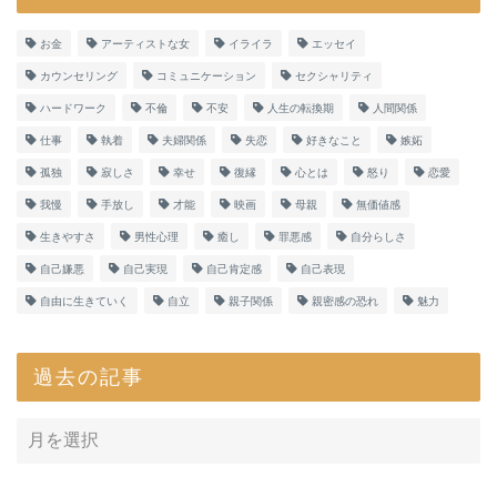
お金
アーティストな女
イライラ
エッセイ
カウンセリング
コミュニケーション
セクシャリティ
ハードワーク
不倫
不安
人生の転換期
人間関係
仕事
執着
夫婦関係
失恋
好きなこと
嫉妬
孤独
寂しさ
幸せ
復縁
心とは
怒り
恋愛
我慢
手放し
才能
映画
母親
無価値感
生きやすさ
男性心理
癒し
罪悪感
自分らしさ
自己嫌悪
自己実現
自己肯定感
自己表現
自由に生きていく
自立
親子関係
親密感の恐れ
魅力
過去の記事