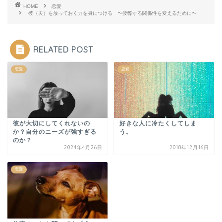
HOME
恋愛
彼（夫）を放っておく力を身につける 〜疲弊する関係性を変えるために〜
RELATED POST
恋愛
恋愛
彼が大切にしてくれないの
好きな人に冷たくしてしま
か？自分のニーズが強すぎる
う。
のか？
2024年4月26日
2018年12月16日
恋愛