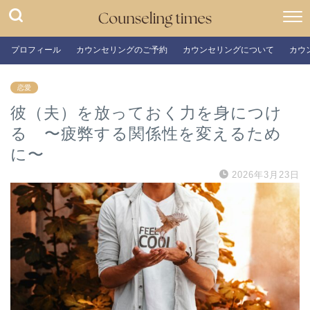
プロフィール
カウンセリングのご予約
カウンセリングについて
カウ
恋愛
彼（夫）を放っておく力を身につけ
る 〜疲弊する関係性を変えるため
に〜
2026年3月23日