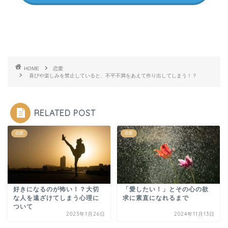
HOME
恋愛
喜びや楽しみを禁止していると、不平不満をあえて作り出してしまう！？
RELATED POST
恋愛
恋愛
好きになるのが怖い！？大切
「愛したい！」とその心の欲
な人を遠ざけてしまう心理に
求に素直になれるまで
ついて
2023年1月26日
2024年11月13日