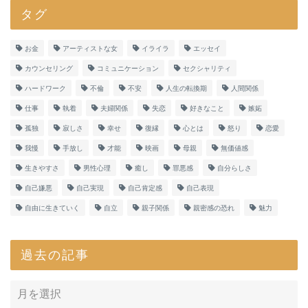
タグ
お金
アーティストな女
イライラ
エッセイ
カウンセリング
コミュニケーション
セクシャリティ
ハードワーク
不倫
不安
人生の転換期
人間関係
仕事
執着
夫婦関係
失恋
好きなこと
嫉妬
孤独
寂しさ
幸せ
復縁
心とは
怒り
恋愛
我慢
手放し
才能
映画
母親
無価値感
生きやすさ
男性心理
癒し
罪悪感
自分らしさ
自己嫌悪
自己実現
自己肯定感
自己表現
自由に生きていく
自立
親子関係
親密感の恐れ
魅力
過去の記事