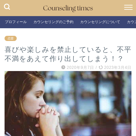
プロフィール
カウンセリングのご予約
カウンセリングについて
カウ
恋愛
喜びや楽しみを禁止していると、不平
不満をあえて作り出してしまう！？
2020年9月7日
/
2023年3月4日