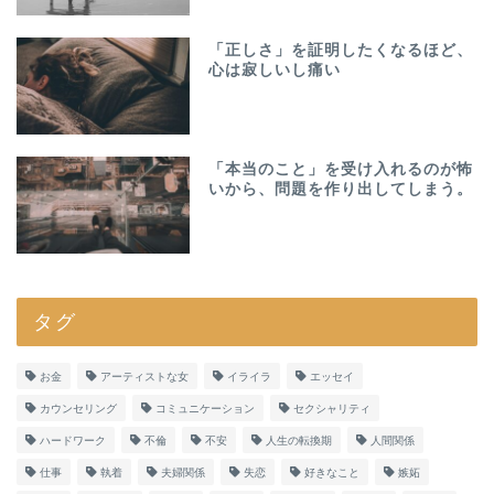
「正しさ」を証明したくなるほど、
心は寂しいし痛い
「本当のこと」を受け入れるのが怖
いから、問題を作り出してしまう。
タグ
お金
アーティストな女
イライラ
エッセイ
カウンセリング
コミュニケーション
セクシャリティ
ハードワーク
不倫
不安
人生の転換期
人間関係
仕事
執着
夫婦関係
失恋
好きなこと
嫉妬