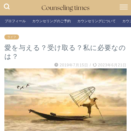
プロフィール
カウンセリングのご予約
カウンセリングについて
カウ
ライフ
愛を与える？受け取る？私に必要なの
は？
2019年7月15日
/
2023年6月21日