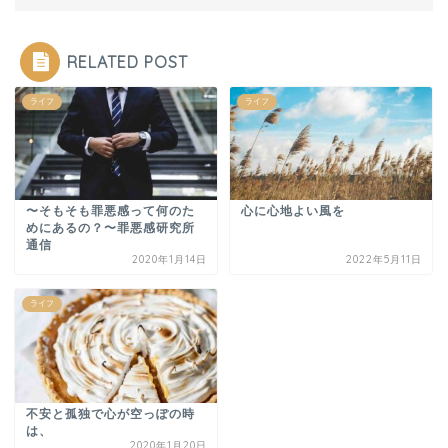
RELATED POST
ライフ
ライフ
〜そもそも罪悪感って何のた
心に心地よい風を
めにあるの？〜罪悪感研究所
通信
2020年1月14日
2022年5月11日
ライフ
不安と孤独で心が空っぽの時
は、
2020年1月20日