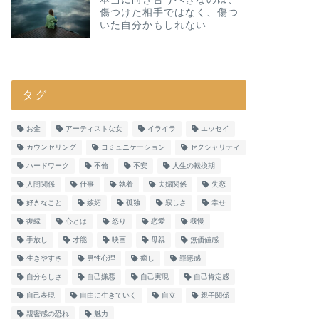
傷つけた相手ではなく、傷つ
いた自分かもしれない
タグ
お金
アーティストな女
イライラ
エッセイ
カウンセリング
コミュニケーション
セクシャリティ
ハードワーク
不倫
不安
人生の転換期
人間関係
仕事
執着
夫婦関係
失恋
好きなこと
嫉妬
孤独
寂しさ
幸せ
復縁
心とは
怒り
恋愛
我慢
手放し
才能
映画
母親
無価値感
生きやすさ
男性心理
癒し
罪悪感
自分らしさ
自己嫌悪
自己実現
自己肯定感
自己表現
自由に生きていく
自立
親子関係
親密感の恐れ
魅力