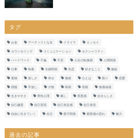
タグ
お金
アーティストな女
イライラ
エッセイ
カウンセリング
コミュニケーション
セクシャリティ
ハードワーク
不倫
不安
人生の転換期
人間関係
仕事
執着
夫婦関係
失恋
好きなこと
嫉妬
孤独
寂しさ
幸せ
復縁
心とは
怒り
恋愛
我慢
手放し
才能
映画
母親
無価値感
生きやすさ
男性心理
癒し
罪悪感
自分らしさ
自己嫌悪
自己実現
自己肯定感
自己表現
自由に生きていく
自立
親子関係
親密感の恐れ
魅力
過去の記事