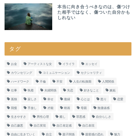
本当に向き合うべきなのは、傷つけ
た相手ではなく、傷ついた自分かも
しれない
タグ
お金
アーティストな女
イライラ
エッセイ
カウンセリング
コミュニケーション
セクシャリティ
ハードワーク
不倫
不安
人生の転換期
人間関係
仕事
執着
夫婦関係
失恋
好きなこと
嫉妬
孤独
寂しさ
幸せ
復縁
心とは
怒り
恋愛
我慢
手放し
才能
映画
母親
無価値感
生きやすさ
男性心理
癒し
罪悪感
自分らしさ
自己嫌悪
自己実現
自己肯定感
自己表現
自由に生きていく
自立
親子関係
親密感の恐れ
魅力