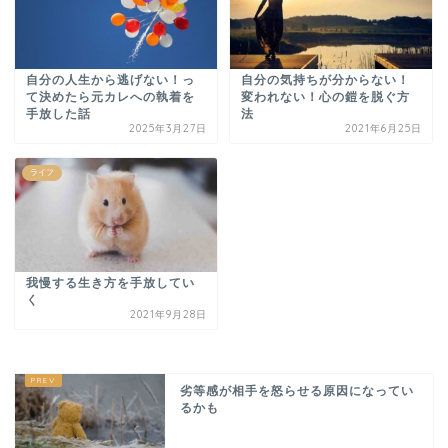
自分の人生から逃げない！っ
自分の気持ちが分からない！
て決めたら元カレへの執着を
変われない！心の鎧を脱ぐ方
手放した話
法
2025年3月27日
2021年6月25日
ライフ
我慢する生き方を手放してい
く
2021年9月28日
劣等感が相手を怒らせる原因になってい
るかも