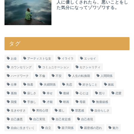
人に優しくされたら、悪いことをし
た気分になってゾワゾワする。
タグ
お金
アーティストな女
イライラ
エッセイ
カウンセリング
コミュニケーション
セクシャリティ
ハードワーク
不倫
不安
人生の転換期
人間関係
仕事
執着
夫婦関係
失恋
好きなこと
嫉妬
孤独
寂しさ
幸せ
復縁
心とは
怒り
恋愛
我慢
手放し
才能
映画
母親
無価値感
生きやすさ
男性心理
癒し
罪悪感
自分らしさ
自己嫌悪
自己実現
自己肯定感
自己表現
自由に生きていく
自立
親子関係
親密感の恐れ
魅力