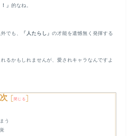
う！」
的なね。
以外でも、
「人たらし」
の才能を遺憾無く発揮する
たれるかもしれませんが、愛されキャラなんですよ
次
[
]
閉じる
まう
覚