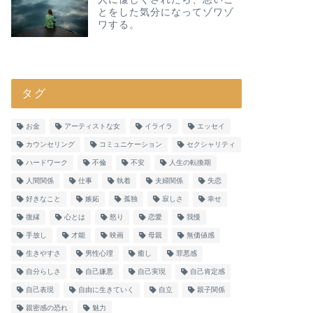
とをした気分になってゾワゾ
ワする。
タグ
お金
アーティストな女
イライラ
エッセイ
カウンセリング
コミュニケーション
セクシャリティ
ハードワーク
不倫
不安
人生の転換期
人間関係
仕事
執着
夫婦関係
失恋
好きなこと
嫉妬
孤独
寂しさ
幸せ
復縁
心とは
怒り
恋愛
我慢
手放し
才能
映画
母親
無価値感
生きやすさ
男性心理
癒し
罪悪感
自分らしさ
自己嫌悪
自己実現
自己肯定感
自己表現
自由に生きていく
自立
親子関係
親密感の恐れ
魅力