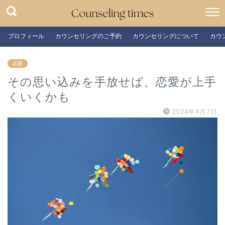
プロフィール
カウンセリングのご予約
カウンセリングについて
カウ
恋愛
その思い込みを手放せば、恋愛が上手
くいくかも
2024年4月7日