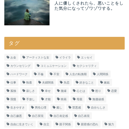
人に優しくされたら、悪いことをし
た気分になってゾワゾワする。
タグ
お金
アーティストな女
イライラ
エッセイ
カウンセリング
コミュニケーション
セクシャリティ
ハードワーク
不倫
不安
人生の転換期
人間関係
仕事
執着
夫婦関係
失恋
好きなこと
嫉妬
孤独
寂しさ
幸せ
復縁
心とは
怒り
恋愛
我慢
手放し
才能
映画
母親
無価値感
生きやすさ
男性心理
癒し
罪悪感
自分らしさ
自己嫌悪
自己実現
自己肯定感
自己表現
自由に生きていく
自立
親子関係
親密感の恐れ
魅力