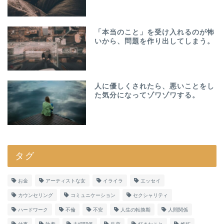
「本当のこと」を受け入れるのが怖
いから、問題を作り出してしまう。
人に優しくされたら、悪いことをし
た気分になってゾワゾワする。
タグ
お金
アーティストな女
イライラ
エッセイ
カウンセリング
コミュニケーション
セクシャリティ
ハードワーク
不倫
不安
人生の転換期
人間関係