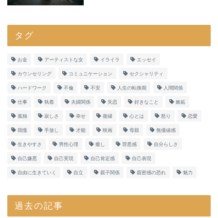
タグ
お金
アーティストな女
イライラ
エッセイ
カウンセリング
コミュニケーション
セクシャリティ
ハードワーク
不倫
不安
人生の転換期
人間関係
仕事
執着
夫婦関係
失恋
好きなこと
嫉妬
孤独
寂しさ
幸せ
復縁
心とは
怒り
恋愛
我慢
手放し
才能
映画
母親
無価値感
生きやすさ
男性心理
癒し
罪悪感
自分らしさ
自己嫌悪
自己実現
自己肯定感
自己表現
自由に生きていく
自立
親子関係
親密感の恐れ
魅力
過去の記事