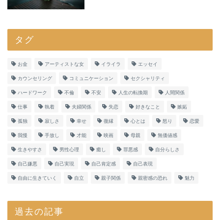
タグ
お金
アーティストな女
イライラ
エッセイ
カウンセリング
コミュニケーション
セクシャリティ
ハードワーク
不倫
不安
人生の転換期
人間関係
仕事
執着
夫婦関係
失恋
好きなこと
嫉妬
孤独
寂しさ
幸せ
復縁
心とは
怒り
恋愛
我慢
手放し
才能
映画
母親
無価値感
生きやすさ
男性心理
癒し
罪悪感
自分らしさ
自己嫌悪
自己実現
自己肯定感
自己表現
自由に生きていく
自立
親子関係
親密感の恐れ
魅力
過去の記事