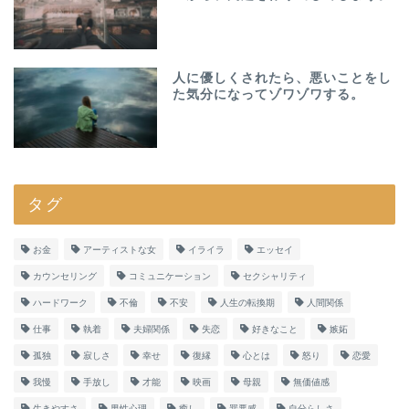
人に優しくされたら、悪いことをし
た気分になってゾワゾワする。
タグ
お金
アーティストな女
イライラ
エッセイ
カウンセリング
コミュニケーション
セクシャリティ
ハードワーク
不倫
不安
人生の転換期
人間関係
仕事
執着
夫婦関係
失恋
好きなこと
嫉妬
孤独
寂しさ
幸せ
復縁
心とは
怒り
恋愛
我慢
手放し
才能
映画
母親
無価値感
生きやすさ
男性心理
癒し
罪悪感
自分らしさ