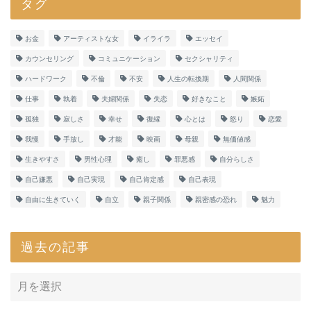
タグ
お金
アーティストな女
イライラ
エッセイ
カウンセリング
コミュニケーション
セクシャリティ
ハードワーク
不倫
不安
人生の転換期
人間関係
仕事
執着
夫婦関係
失恋
好きなこと
嫉妬
孤独
寂しさ
幸せ
復縁
心とは
怒り
恋愛
我慢
手放し
才能
映画
母親
無価値感
生きやすさ
男性心理
癒し
罪悪感
自分らしさ
自己嫌悪
自己実現
自己肯定感
自己表現
自由に生きていく
自立
親子関係
親密感の恐れ
魅力
過去の記事