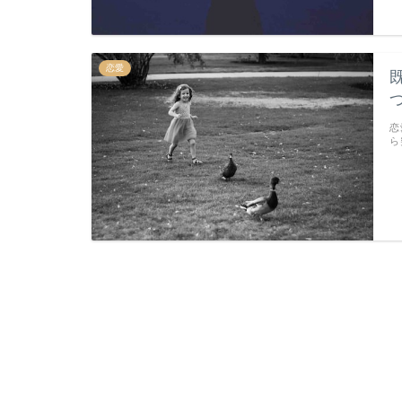
恋愛
恋
ら