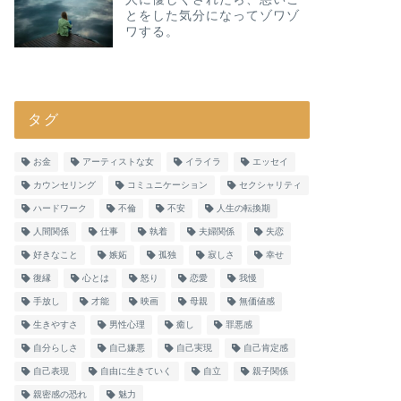
とをした気分になってゾワゾ
ワする。
タグ
お金
アーティストな女
イライラ
エッセイ
カウンセリング
コミュニケーション
セクシャリティ
ハードワーク
不倫
不安
人生の転換期
人間関係
仕事
執着
夫婦関係
失恋
好きなこと
嫉妬
孤独
寂しさ
幸せ
復縁
心とは
怒り
恋愛
我慢
手放し
才能
映画
母親
無価値感
生きやすさ
男性心理
癒し
罪悪感
自分らしさ
自己嫌悪
自己実現
自己肯定感
自己表現
自由に生きていく
自立
親子関係
親密感の恐れ
魅力