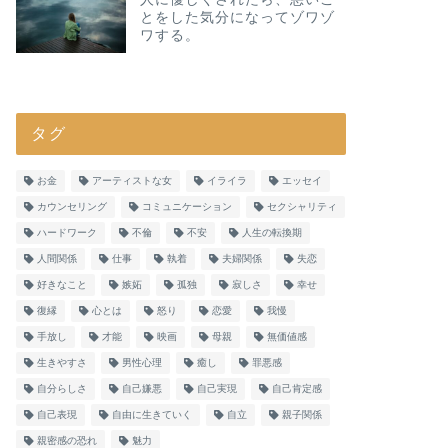
とをした気分になってゾワゾ
ワする。
タグ
お金
アーティストな女
イライラ
エッセイ
カウンセリング
コミュニケーション
セクシャリティ
ハードワーク
不倫
不安
人生の転換期
人間関係
仕事
執着
夫婦関係
失恋
好きなこと
嫉妬
孤独
寂しさ
幸せ
復縁
心とは
怒り
恋愛
我慢
手放し
才能
映画
母親
無価値感
生きやすさ
男性心理
癒し
罪悪感
自分らしさ
自己嫌悪
自己実現
自己肯定感
自己表現
自由に生きていく
自立
親子関係
親密感の恐れ
魅力