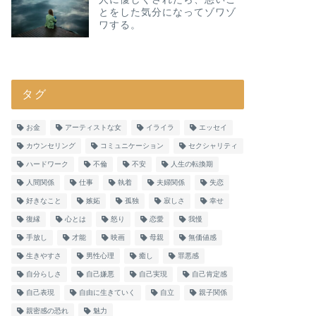
とをした気分になってゾワゾ
ワする。
タグ
お金
アーティストな女
イライラ
エッセイ
カウンセリング
コミュニケーション
セクシャリティ
ハードワーク
不倫
不安
人生の転換期
人間関係
仕事
執着
夫婦関係
失恋
好きなこと
嫉妬
孤独
寂しさ
幸せ
復縁
心とは
怒り
恋愛
我慢
手放し
才能
映画
母親
無価値感
生きやすさ
男性心理
癒し
罪悪感
自分らしさ
自己嫌悪
自己実現
自己肯定感
自己表現
自由に生きていく
自立
親子関係
親密感の恐れ
魅力